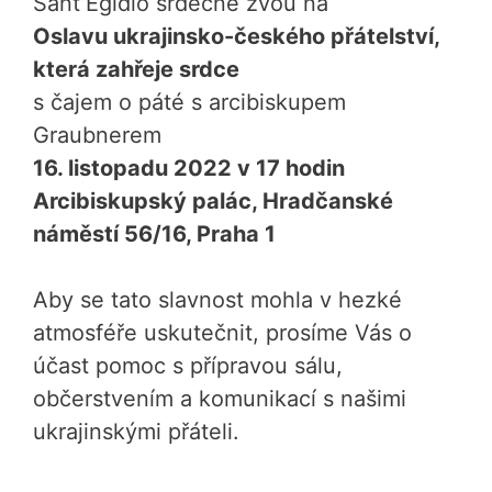
Sant’Egidio srdečně zvou na
Oslavu ukrajinsko-českého přátelství,
která zahřeje srdce
s čajem o páté s arcibiskupem
Graubnerem
16. listopadu 2022 v 17 hodin
Arcibiskupský palác, Hradčanské
náměstí 56/16, Praha 1
Aby se tato slavnost mohla v hezké
atmosféře uskutečnit, prosíme Vás o
účast pomoc s přípravou sálu,
občerstvením a komunikací s našimi
ukrajinskými přáteli.