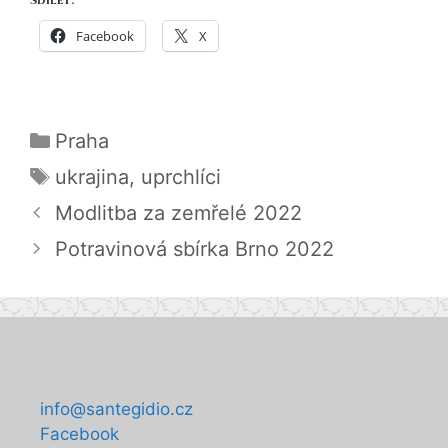
Sdílet:
Facebook
X
Rubriky
Praha
Štítky
ukrajina
,
uprchlíci
Modlitba za zemřelé 2022
Potravinová sbírka Brno 2022
info@santegidio.cz
Facebook