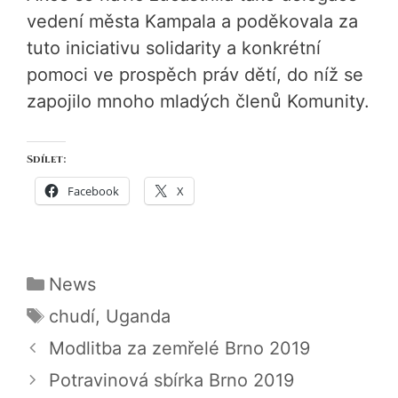
vedení města Kampala a poděkovala za
tuto iniciativu solidarity a konkrétní
pomoci ve prospěch práv dětí, do níž se
zapojilo mnoho mladých členů Komunity.
Sdílet:
Facebook
X
Rubriky
News
Štítky
chudí
,
Uganda
Modlitba za zemřelé Brno 2019
Potravinová sbírka Brno 2019