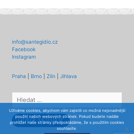
info@santegidio.cz
Facebook
Instagram
Praha
|
Brno
|
Zlín
|
Jihlava
Hledat:
Užíváme cookies, abychom vám zajistili co možná nejsnadnější
použití našich webových stránek. Pokud budete nadále
ODBĚR AKTUALIT
prohlížet naše stránky předpokládáme, že s použitím cookies
souhlasíte.