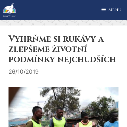
Přeskočit
Menu
na
obsah
Vyhrňme si rukávy a
zlepšeme životní
podmínky nejchudších
26/10/2019