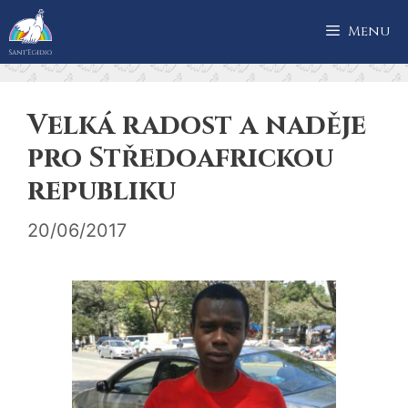
Přeskočit
Menu
na
obsah
Velká radost a naděje
pro Středoafrickou
republiku
20/06/2017