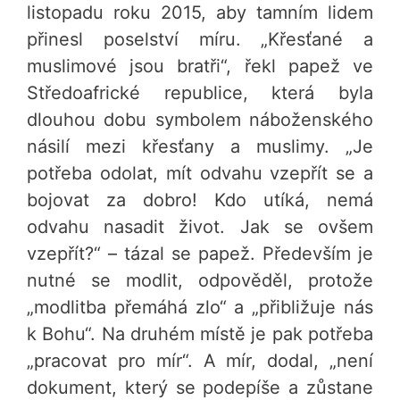
listopadu roku 2015, aby tamním lidem
přinesl poselství míru. „Křesťané a
muslimové jsou bratři“, řekl papež ve
Středoafrické republice, která byla
dlouhou dobu symbolem náboženského
násilí mezi křesťany a muslimy. „Je
potřeba odolat, mít odvahu vzepřít se a
bojovat za dobro! Kdo utíká, nemá
odvahu nasadit život. Jak se ovšem
vzepřít?“ – tázal se papež. Především je
nutné se modlit, odpověděl, protože
„modlitba přemáhá zlo“ a „přibližuje nás
k Bohu“. Na druhém místě je pak potřeba
„pracovat pro mír“. A mír, dodal, „není
dokument, který se podepíše a zůstane