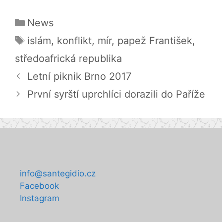
Rubriky
News
Štítky
islám
,
konflikt
,
mír
,
papež František
,
středoafrická republika
Letní piknik Brno 2017
První syrští uprchlíci dorazili do Paříže
info@santegidio.cz
Facebook
Instagram