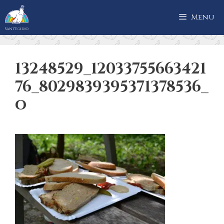
Přeskočit
Menu
na
obsah
13248529_12033755663421
76_8029839395371378536_
o