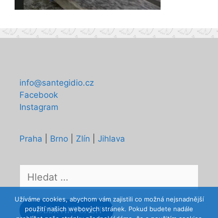
info@santegidio.cz
Facebook
Instagram
Praha
|
Brno
|
Zlín
|
Jihlava
Hledat:
Užíváme cookies, abychom vám zajistili co možná nejsnadnější
použití našich webových stránek. Pokud budete nadále
ODBĚR AKTUALIT