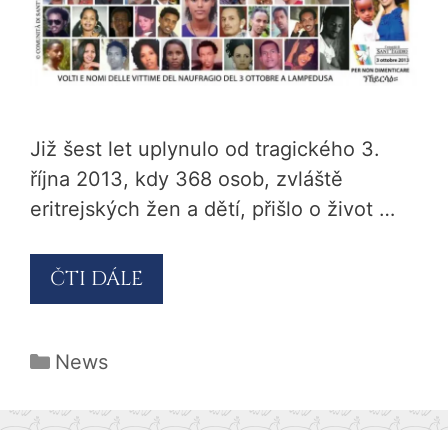
Již šest let uplynulo od tragického 3.
října 2013, kdy 368 osob, zvláště
eritrejských žen a dětí, přišlo o život …
ČTI DÁLE
Rubriky
News