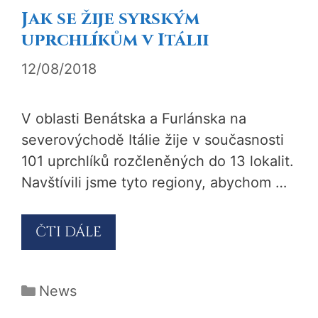
Jak se žije syrským
uprchlíkům v Itálii
12/08/2018
V oblasti Benátska a Furlánska na
severovýchodě Itálie žije v současnosti
101 uprchlíků rozčleněných do 13 lokalit.
Navštívili jsme tyto regiony, abychom …
ČTI DÁLE
Rubriky
News