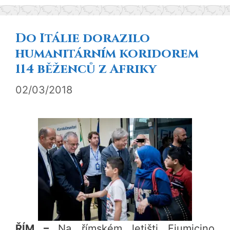
Do Itálie dorazilo
humanitárním koridorem
114 běženců z Afriky
02/03/2018
ŘÍM –
Na římském letišti Fiumicino