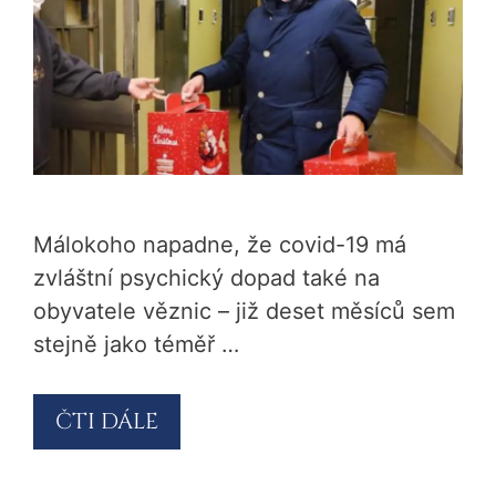
Málokoho napadne, že covid-19 má
zvláštní psychický dopad také na
obyvatele věznic – již deset měsíců sem
stejně jako téměř …
ČTI DÁLE