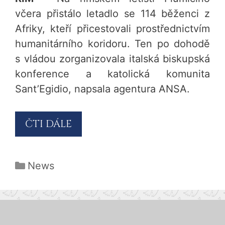
včera přistálo letadlo se 114 běženci z
Afriky, kteří přicestovali prostřednictvím
humanitárního koridoru. Ten po dohodě
s vládou zorganizovala italská biskupská
konference a katolická komunita
Sant’Egidio, napsala agentura ANSA.
ČTI DÁLE
Rubriky
News