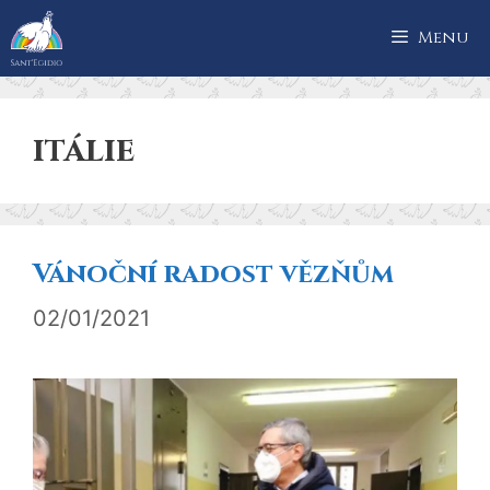
Přeskočit
Menu
na
obsah
itálie
Vánoční radost vězňům
02/01/2021