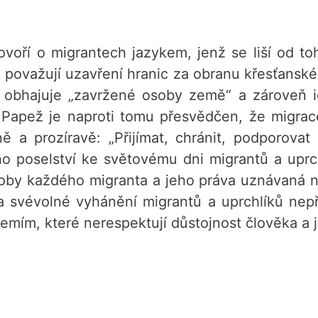
ovoří o migrantech jazykem, jenž se liší od to
é považují uzavření hranic za obranu křesťanské
že obhajuje „zavržené osoby země“ a zároveň i
Papež je naproti tomu přesvědčen, že migrace
ě a prozíravě: „Přijímat, chránit, podporovat 
ho poselství ke světovému dni migrantů a uprch
by každého migranta a jeho práva uznávaná na
 a svévolné vyhánění migrantů a uprchlíků nep
zemím, které nerespektují důstojnost člověka a j