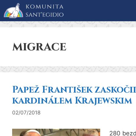
Přeskočit
na
obsah
migrace
Papež František zaskoči
kardinálem Krajewskim
02/07/2018
280 bezd