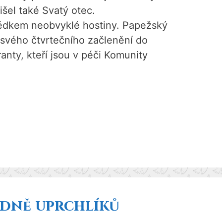
šel také Svatý otec.
ědkem neobvyklé hostiny. Papežský
 svého čtvrtečního začlenění do
nty, kteří jsou v péči Komunity
edně uprchlíků