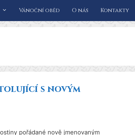
Vánoční oběd
O nás
Kontakty
tolující s novým
 hostiny pořádané nově jmenovaným