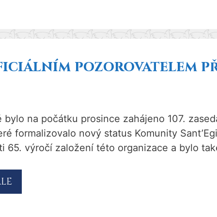
ficiálním pozorovatelem p
 bylo na počátku prosince zahájeno 107. zased
eré formalizovalo nový status Komunity Sant’Egi
sti 65. výročí založení této organizace a bylo
ÁLE