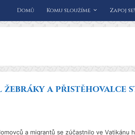
Domů
Komu sloužíme
Zapoj se!
l žebráky a přistěhovalce s
omovců a migrantů se zúčastnilo ve Vatikánu