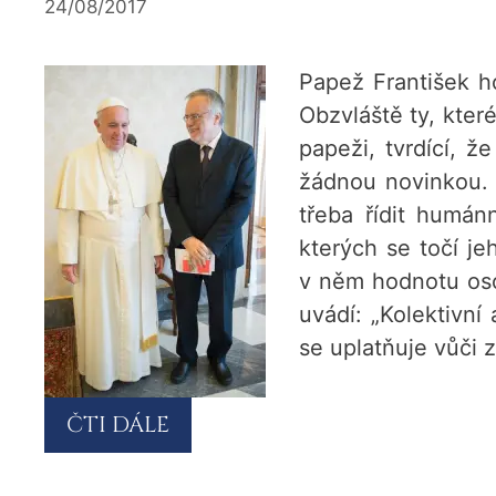
24/08/2017
Papež Františe
k h
Obzvláště ty, kter
papeži, tvrdící, 
žádnou novinkou. 
třeba řídit humánn
kterých se točí je
v něm hodnotu oso
uvádí: „Kolektivní
se uplatňuje vůči 
ČTI DÁLE