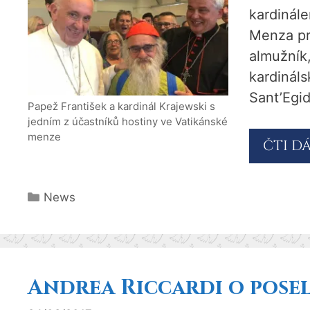
kardinál
Menza pr
almužník,
kardináls
Sant’Egid
Papež František a kardinál Krajewski s
jedním z účastníků hostiny ve Vatikánské
menze
ČTI D
Rubriky
News
Andrea Riccardi o posel