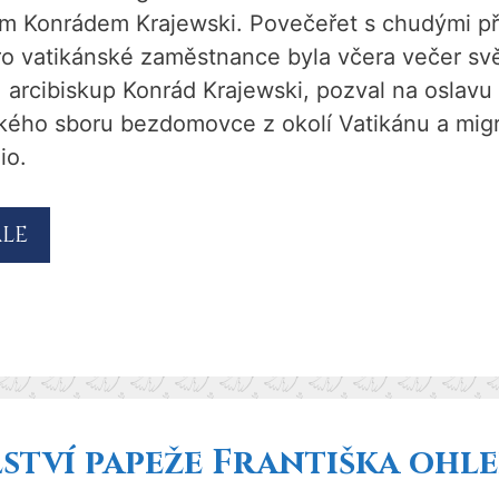
em Konrádem Krajewski. Povečeřet s chudými při
o vatikánské zaměstnance byla včera večer sv
 arcibiskup Konrád Krajewski, pozval na oslavu
kého sboru bezdomovce z okolí Vatikánu a migra
io.
ÁLE
ství papeže Františka ohl