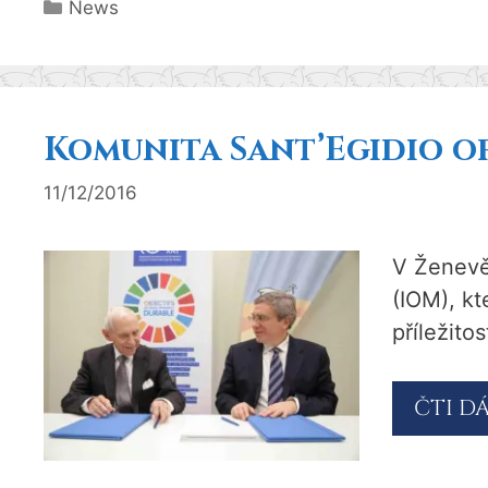
Rubriky
News
Komunita Sant’Egidio o
11/12/2016
V Ženevě
(IOM), kt
příležito
ČTI D