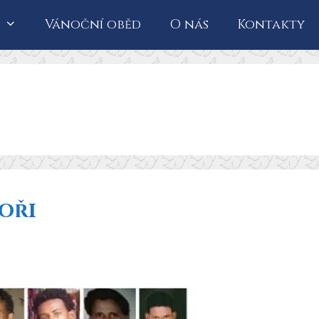
Vánoční oběd
O nás
Kontakty
moři