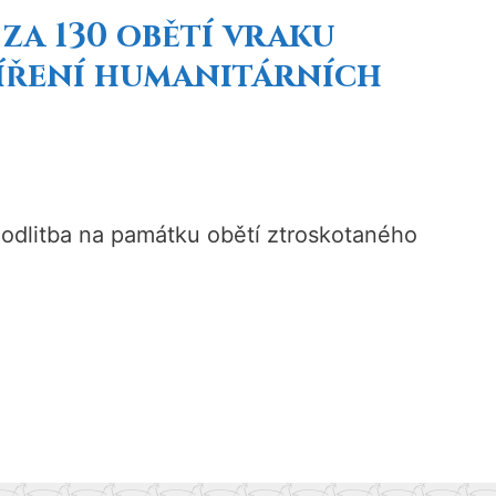
za 130 obětí vraku
zšíření humanitárních
modlitba na památku obětí ztroskotaného