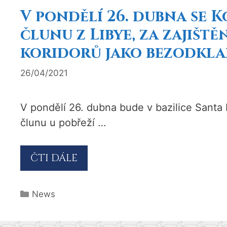
V pondělí 26. dubna se 
člunu z Libye, za zajiš
koridorů jako bezodkla
26/04/2021
V pondělí 26. dubna bude v bazilice Santa
člunu u pobřeží …
ČTI DÁLE
Rubriky
News