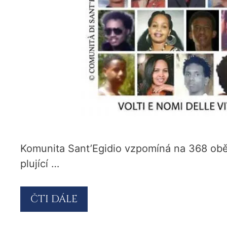
Komunita Sant’Egidio vzpomíná na 368 obětí
plující …
ČTI DÁLE