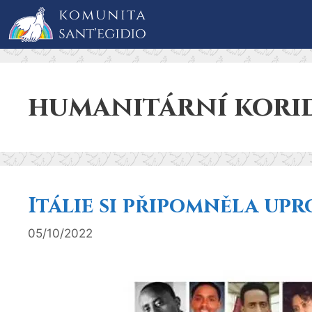
Přeskočit
na
obsah
humanitární kori
Itálie si připomněla upr
05/10/2022